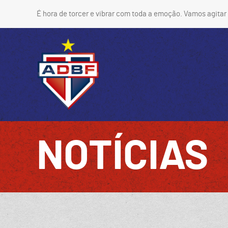
É hora de torcer e vibrar com toda a emoção. Vamos agitar 
NOTÍCIAS