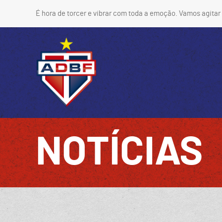
É hora de torcer e vibrar com toda a emoção. Vamos agitar 
NOTÍCIAS