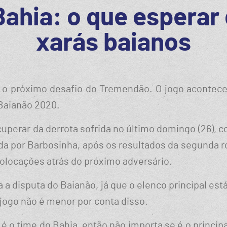
Bahia: o que esperar
xarás baianos
é o próximo desafio do Tremendão. O jogo acontece n
 Baianão 2020.
perar da derrota sofrida no último domingo (26), con
 por Barbosinha, após os resultados da segunda ro
colocações atrás do próximo adversário.
ra a disputa do Baianão, já que o elenco principal e
 jogo não é menor por conta disso.
s é o time do Bahia, então não importa se é o princi