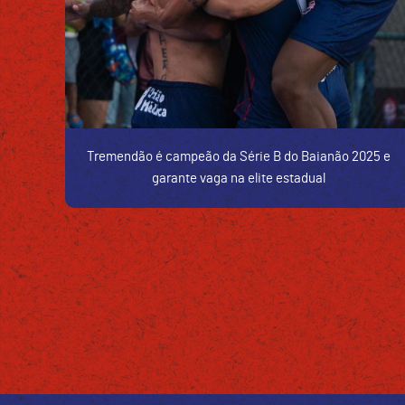
Tremendão é campeão da Série B do Baianão 2025 e
garante vaga na elite estadual