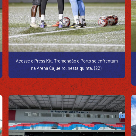
Acesse o Press Kit: Tremendão e Porto se enfrentam
na Arena Cajueiro, nesta quinta, (22).