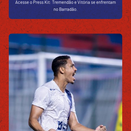
Acesse o Press Kit: Tremendão e Vitória se enfrentam
no Barradão.